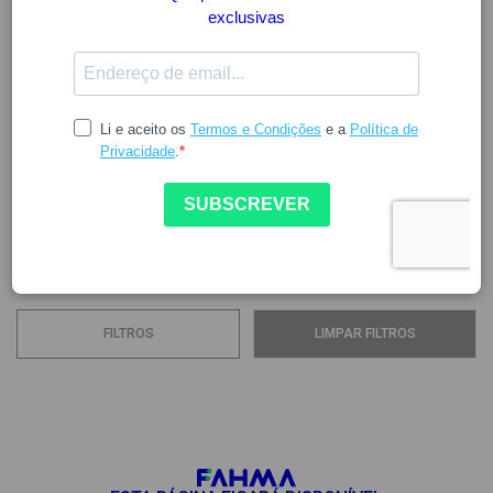
VITERRA
A
Viterra
é uma marca reconhecida pela sua abordagem
científica na formulação de
suplementos alimentares
que respondem às necessidades diárias de vitaminas,
minerais e energia do organismo.
Na
Fahma
, encontra a gama completa de
produtos...
Ver mais
FILTROS
LIMPAR FILTROS