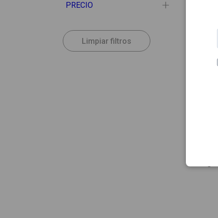
PRECIO
Limpiar filtros
38.41
MEDEL
Embud
Magic