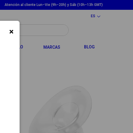
Atención al cliente Lun–Vie (9h–20h) y Sáb (10h–13h GMT)
ES
×
LE DROPDOWN
TOGGLE DROPDOWN
CABELLO
BLOG
MARCAS