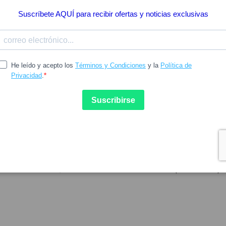
16.39
A
MEDELA
o manos libres Medela
Recolector de leche matern
 InBra de 24 mm, 2 unidades
Medela In-Bra (2 unidades)