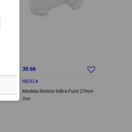
30.66
MEDELA
a
Medela Motion InBra Funil 27mm
2un