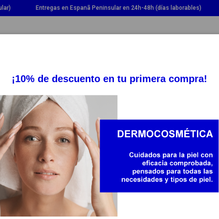
lar)
Entregas en Espanã Peninsular en 24h-48h (días laborables)
OGGLE DROPDOWN
TOGGLE DROPDOWN
TOGGLE DROPDOWN
TOGG
SUPLEMENTOS
SALUD
BEBÉ Y MAMÁ