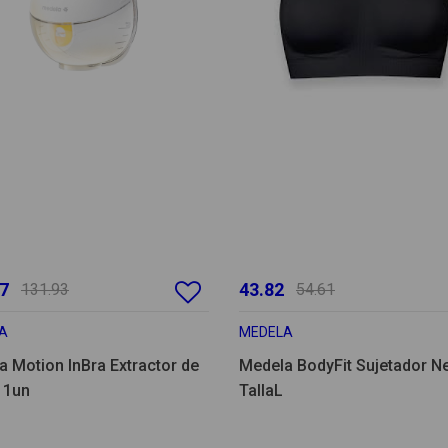
7
43.82
131.93
54.61
A
MEDELA
 Motion InBra Extractor de
Medela BodyFit Sujetador N
 1un
TallaL