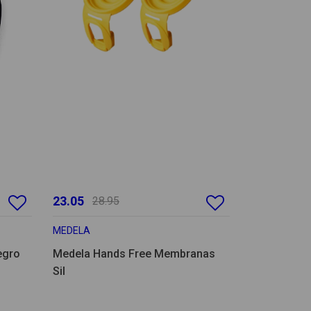
23.05
28.95
MEDELA
egro
Medela Hands Free Membranas
Sil