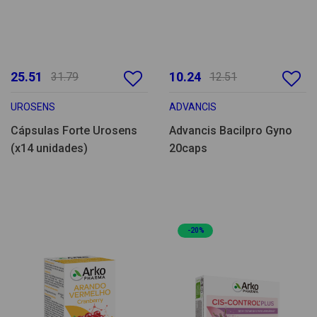
25.51
10.24
31.79
12.51
UROSENS
ADVANCIS
Cápsulas Forte Urosens
Advancis Bacilpro Gyno
(x14 unidades)
20caps
-20%