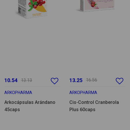
10.54
13.25
16.56
13.13
ARKOPHARMA
ARKOPHARMA
Arkocápsulas Arándano
Cis-Control Cranberola
45caps
Plus 60caps