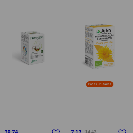
Pocas Unidades
39.74
7.17
14.42