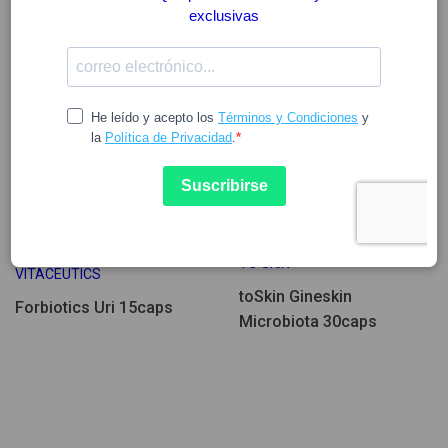
29.14
17.18
TO SKIN
VITACEUTICS
toSkin Gineskin
Forbiotics Uri 15caps
Microbiota 30caps