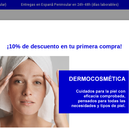
lar)
Entregas en Espanã Peninsular en 24h-48h (días laborables)
OGGLE DROPDOWN
TOGGLE DROPDOWN
TOGGLE DROPDOWN
TOGG
SUPLEMENTOS
SALUD
BEBÉ Y MAMÁ