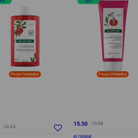
20%
-20%
Pocas Unidades
Pocas Unidades
15.50
19.38
16.24
KLORANE