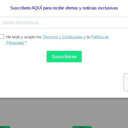
Pocas Unidades
24.30
30.28
LIN
LAZARTIGUE
lin Nutri Color+
Lazartigue Acondicionador 
icionador Protector de
Luz/Color 150ml
 150ml