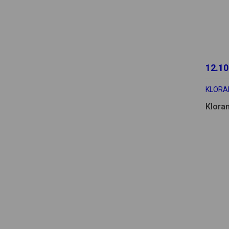
12.10
KLORA
Klora