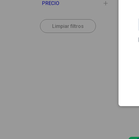
PRECIO
Limpiar filtros
10.90
BIOSCA
Biosco
Acond
Color