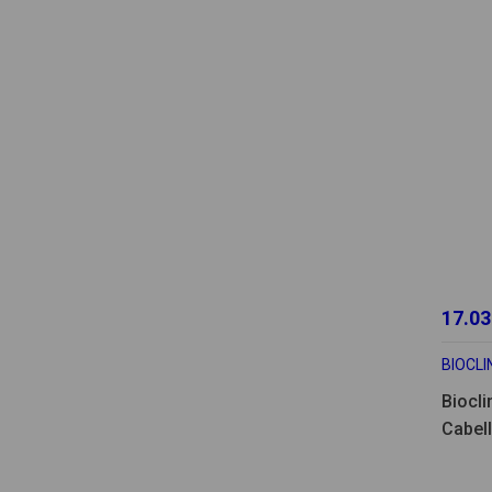
17.03
BIOCLI
Biocl
Cabel