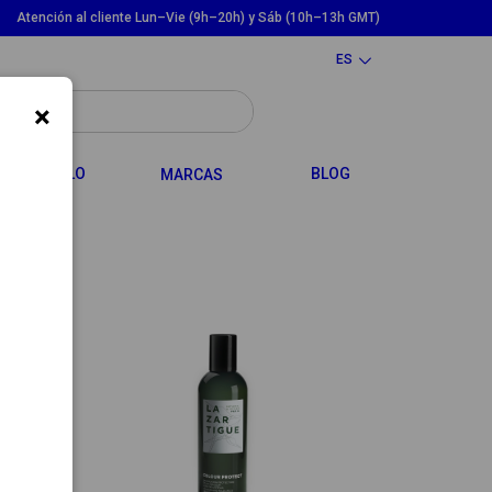
Atención al cliente Lun–Vie (9h–20h) y Sáb (10h–13h GMT)
ES
×
LE DROPDOWN
TOGGLE DROPDOWN
CABELLO
BLOG
MARCAS