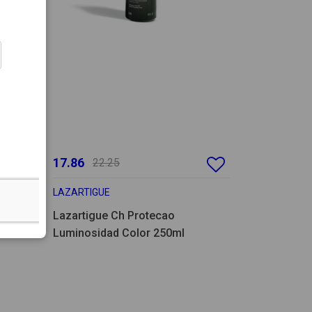
17.86
22.25
LAZARTIGUE
Prot
Lazartigue Ch Protecao
Luminosidad Color 250ml