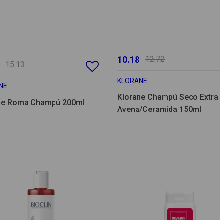
10.18
12.72
15.13
KLORANE
NE
Klorane Champú Seco Extra
ne Roma Champú 200ml
Avena/Ceramida 150ml