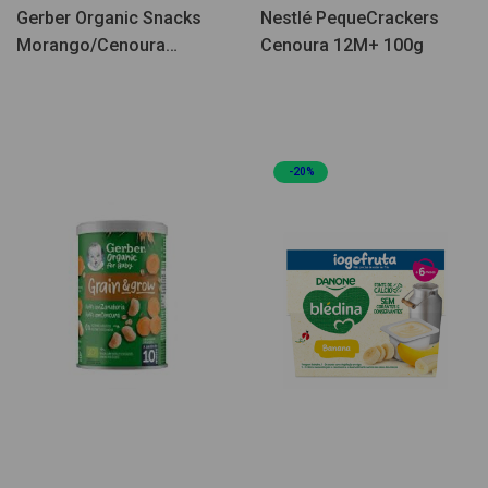
Gerber Organic Snacks
Nestlé PequeCrackers
Morango/Cenoura
Cenoura 12M+ 100g
12M+35g
-20%