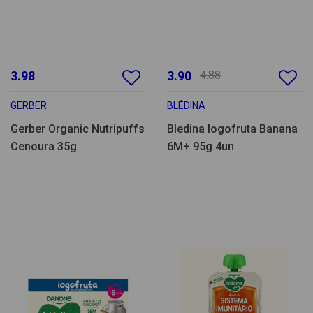
3.98
3.90
4.88
GERBER
BLÉDINA
Gerber Organic Nutripuffs
Bledina Iogofruta Banana
Cenoura 35g
6M+ 95g 4un