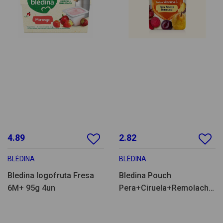
4.89
2.82
BLÉDINA
BLÉDINA
Bledina Iogofruta Fresa
Bledina Pouch
6M+ 95g 4un
Pera+Ciruela+Remolacha
100g