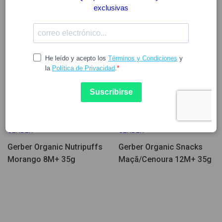
3.00
3.75
GERBER
GERBER
Gerber Organic Nutripuffs
Gerber Organic Snacks
Morango 8M+ 35g
Maçã/Cenoura 12M+ 35g