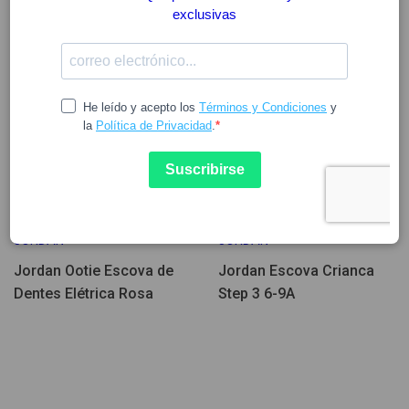
66.23
5.03
JORDAN
JORDAN
Jordan Ootie Escova de
Jordan Escova Crianca
Dentes Elétrica Rosa
Step 3 6-9A