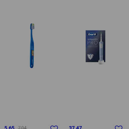
5.65
37.47
7.04