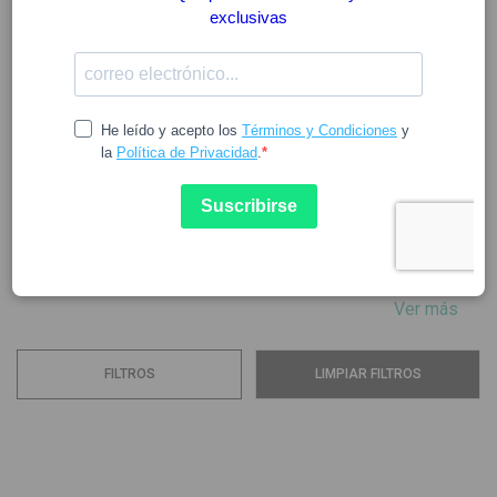
CHICCO
Marca registrada desde 1958, Chicco fue concebida en
Italia y revolucionó tempranamente el mercado de
puericultura con la introducción del biberón. Chicco
pertenece a Artsana, está especializada en puericultura y
en todo lo que hace felices a los bebés. Con 50 años de
experiencia, Chicco es una marca comprometida en
satisfacer...
Ver más
FILTROS
LIMPIAR FILTROS