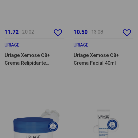
11.72
10.50
20.02
13.08
URIAGE
URIAGE
Uriage Xemose C8+
Uriage Xemose C8+
Crema Relipidante
Crema Facial 40ml
Antiprurito 200ml