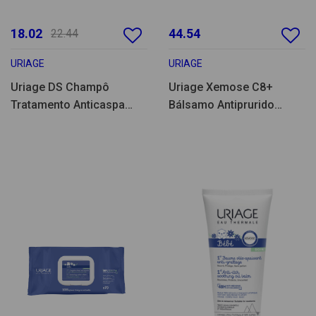
18.02
44.54
22.44
URIAGE
URIAGE
Uriage DS Champô
Uriage Xemose C8+
Tratamento Anticaspa
Bálsamo Antiprurido
500ml
500ml Pack Duplo