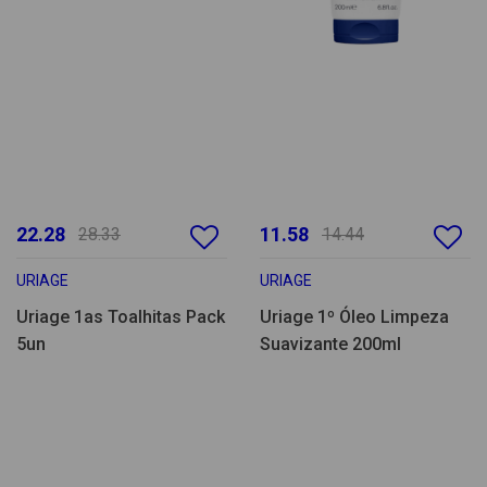
22.28
11.58
28.33
14.44
URIAGE
URIAGE
Uriage 1as Toalhitas Pack
Uriage 1º Óleo Limpeza
5un
Suavizante 200ml