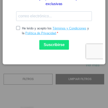
VICHY
Vichy es una marca creada en 1931 en la región de
Auvernia, en el centro de Francia, con la misión de ayudar a
las mujeres en sus rutinas de cuidado diario de la piel,
independientemente de la edad o tipo de piel, además de
promover la sostenibilidad y proteger el medio ambiente.
Todos los productos...
Ver más
FILTROS
LIMPIAR FILTROS