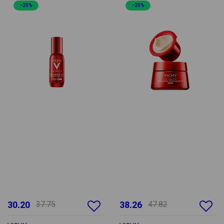
-20%
-20%
30.20
37.75
38.26
47.82