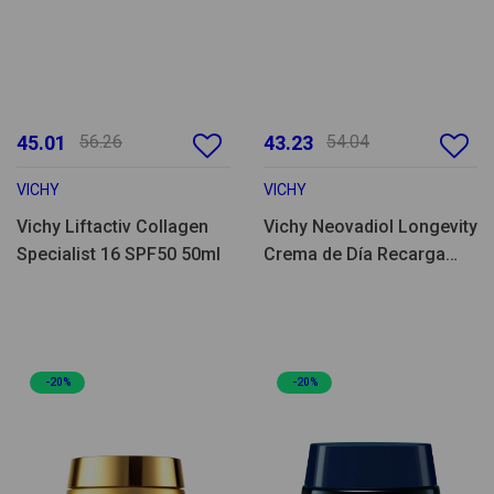
45.01
56.26
43.23
54.04
VICHY
VICHY
Vichy Liftactiv Collagen
Vichy Neovadiol Longevity
Specialist 16 SPF50 50ml
Crema de Día Recarga
50ml
-20%
-20%