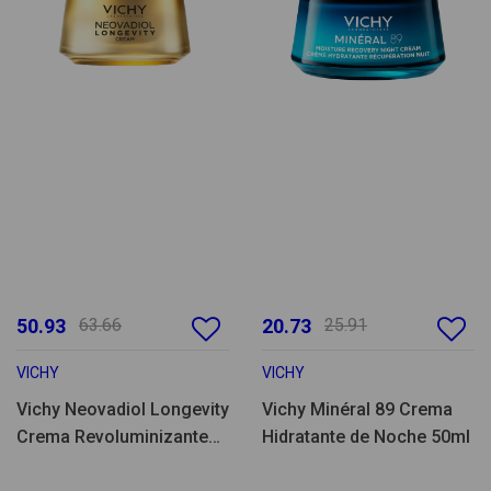
50.93
63.66
20.73
25.91
VICHY
VICHY
Vichy Neovadiol Longevity
Vichy Minéral 89 Crema
Crema Revoluminizante
Hidratante de Noche 50ml
50ml