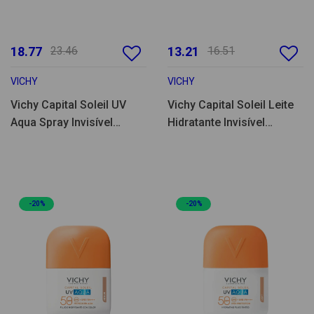
18.77
23.46
13.21
16.51
VICHY
VICHY
Vichy Capital Soleil UV
Vichy Capital Soleil Leite
Aqua Spray Invisível
Hidratante Invisível
SPF50 200ml
SPF50+ 150ml
-20%
-20%