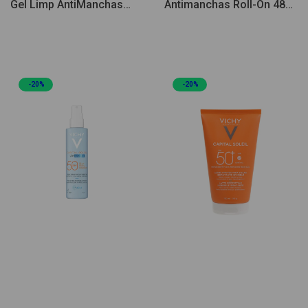
Gel Limp AntiManchas
Antimanchas Roll-On 48H
125ml
50ml Pack Duplo
-20%
-20%