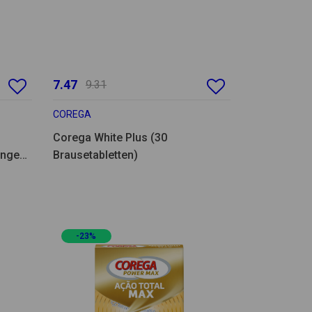
7.47
9.31
COREGA
Corega White Plus (30
angen
Brausetabletten)
-23%