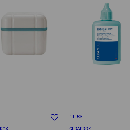
11.83
PROX
CURAPROX