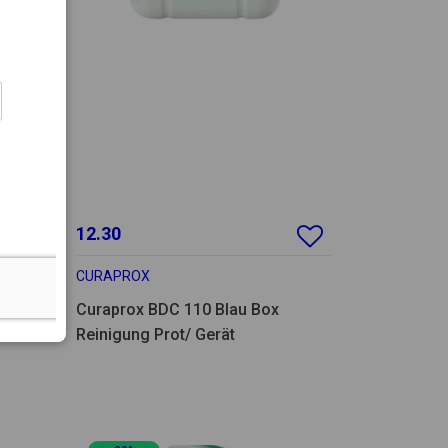
12.30
CURAPROX
Curaprox BDC 110 Blau Box
Reinigung Prot/ Gerät