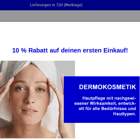
Lieferungen in 72H (Werktage)
LE DROPDOWN
TOGGLE DROPDOWN
TOGGLE DROPDO
ERGÄNZUNGEN
GESUNDHEIT
BABY U