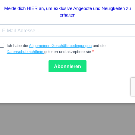
7.57
KIN
KIN - ORO Extra Forte 30 pastilhas
Kin Escova Dentes Proteses