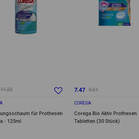
11.20
7.47
9.31
A
COREGA
gungsschaum für Prothesen
Corega Bio Aktiv Prothesen
a - 125ml
Tabletten (30 Stück)