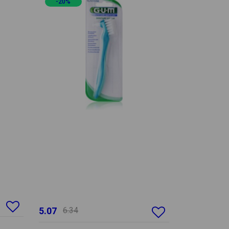
-20%
5.07
6.34