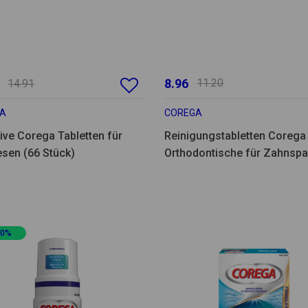
8.96
11.20
14.91
A
COREGA
ive Corega Tabletten für
Reinigungstabletten Corega
esen (66 Stück)
Orthodontische für Zahnsp
(36 Stück)
20%