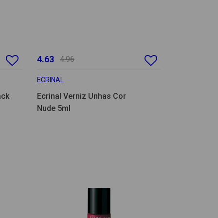
4.63
4.96
ECRINAL
ack
Ecrinal Verniz Unhas Cor
Nude 5ml