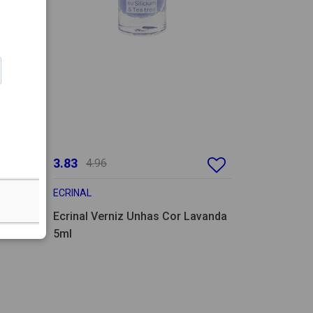
3.83
4.96
ECRINAL
enta
Ecrinal Verniz Unhas Cor Lavanda
5ml