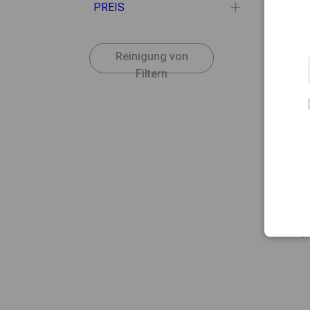
PREIS
Reinigung von
Filtern
3.98
ECRIN
Ecrina
Cerej