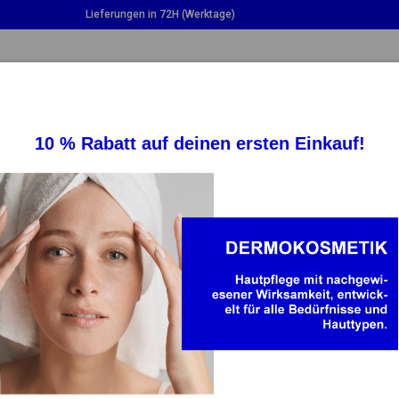
Lieferungen in 72H (Werktage)
LE DROPDOWN
TOGGLE DROPDOWN
TOGGLE DROPDO
ERGÄNZUNGEN
GESUNDHEIT
BABY U