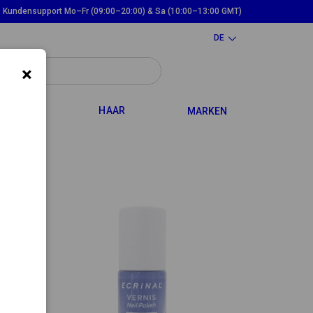
Kundensupport Mo–Fr (09:00–20:00) & Sa (10:00–13:00 GMT)
DE
×
WN
TOGGLE DROPDOWN
TOGGLE DROPDOWN
ND MAMA
HAAR
MARKEN