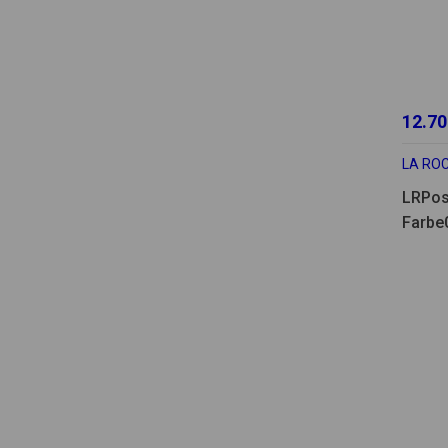
12.70
LA RO
LRPos
Farbe