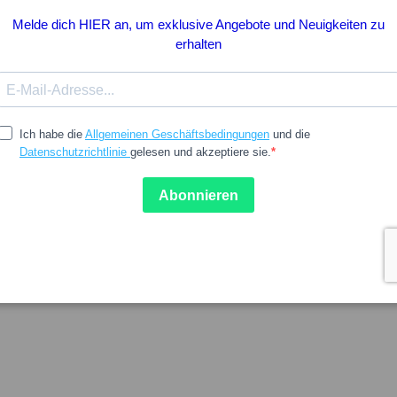
Wenige Einheiten
3.79
4.96
4.96
AL
ECRINAL
l Verniz Unhas Cor
Ecrinal Verniz Unhas Cor M
a 5ml
5ml