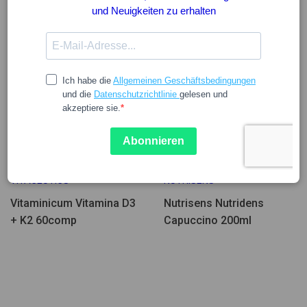
Wenige Einheiten
27.25
4.89
VITACEUTICS
NUTRISENS
Vitaminicum Vitamina D3
Nutrisens Nutridens
+ K2 60comp
Capuccino 200ml