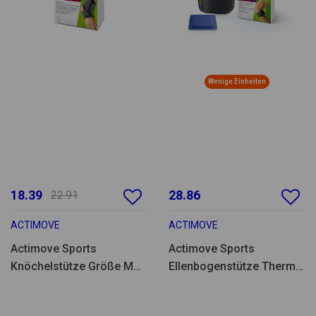
Wenige Einheiten
18.39
28.86
22.91
ACTIMOVE
ACTIMOVE
Actimove Sports
Actimove Sports
Knöchelstütze Größe M
Ellenbogenstütze Thermo
-73414-81
GrU-75742-30