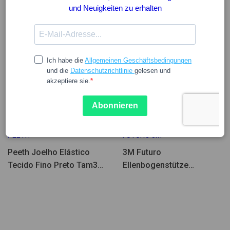
Wenige Einheiten
Wenige Einheiten
13.70
25.73
PEETH
FUTURO 3M
Peeth Joelho Elástico
3M Futuro
Tecido Fino Preto Tam3
Ellenbogenstütze
-351/3
Epicondylitis L (27.9 - 30.5
cm)