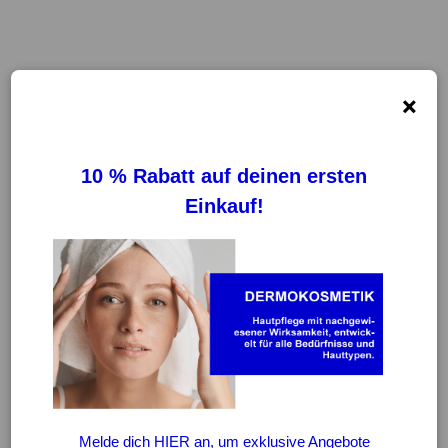
×
FILTER
REINIGUNG VON FILTERN
ESTA PÁGINA FICARÁ DISPONÍVEL
BREVEMENTE
WEITER