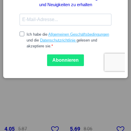
4.05
5.69
5.87
8.06