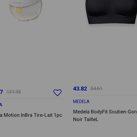
43.82
54.61
7
131.93
MEDELA
A
Medela BodyFit Soutien-Gor
 Motion InBra Tire-Lait 1pc
Noir TailleL