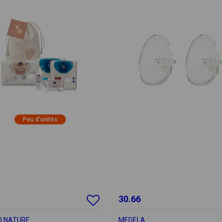
Peu d'unités
30.66
 NATURE
MEDELA