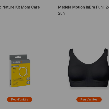
 Nature Kit Mom Care
Medela Motion InBra Funil 
2un
Peu d'unités
Peu d'unités