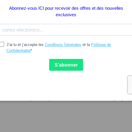
16.39
A
MEDELA
noir mains libres Medela
Collecteur de lait maternel 
 InBra 24 mm (2 unités)
à porter au soutien-gorge (2
unités)