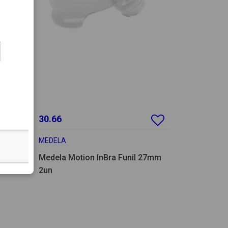
30.66
MEDELA
Medela
Medela Motion InBra Funil 27mm
2un