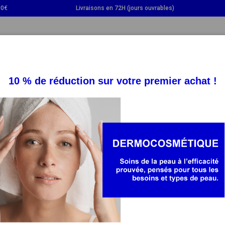
00€
Livraisons en 72H (jours ouvrables)
GGLE DROPDOWN
TOGGLE DROPDOWN
TOGGLE DROPDOWN
TOGG
SUPPLÉMENTS
SANTÉ
BÉBÉ ET MAMAN