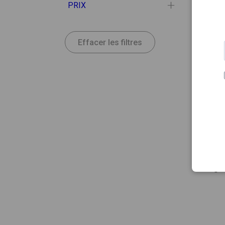
PRIX
Effacer les filtres
38.41
MEDEL
Enton
Magic