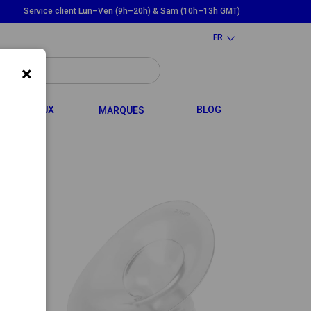
Service client Lun–Ven (9h–20h) & Sam (10h–13h GMT)
FR
×
LE DROPDOWN
TOGGLE DROPDOWN
CHEVEUX
BLOG
MARQUES