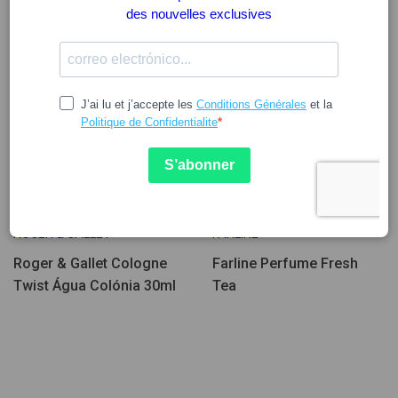
Peu d'unités
Peu d'unités
16.17
11.83
20.34
ROGER & GALLET
FARLINE
Roger & Gallet Cologne
Farline Perfume Fresh
Twist Água Colónia 30ml
Tea