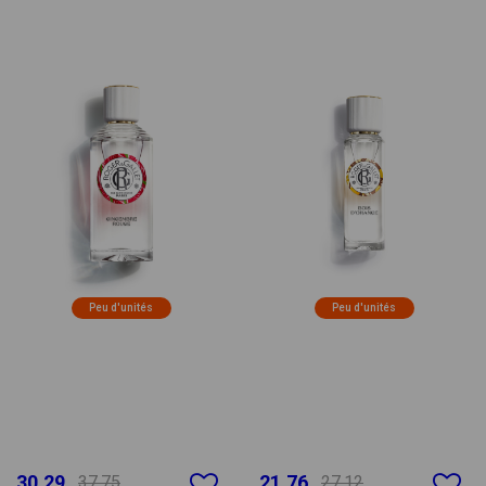
Peu d'unités
Peu d'unités
30.29
21.76
37.75
27.12