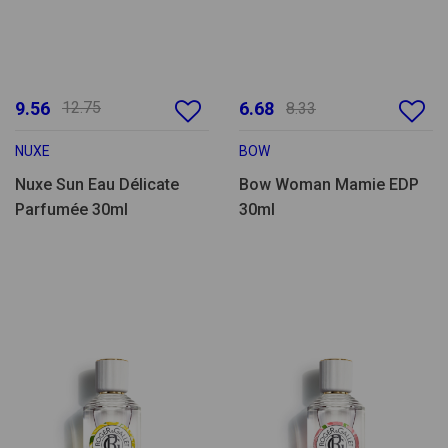
9.56
12.75
6.68
8.33
NUXE
BOW
Nuxe Sun Eau Délicate
Bow Woman Mamie EDP
Parfumée 30ml
30ml