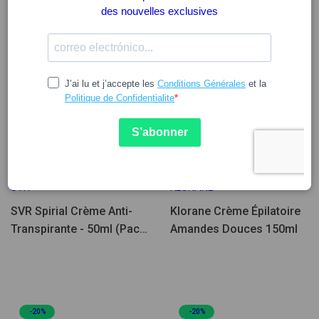
Indisponible
13.34
10.69
13.36
16.61
SVR
KLORANE
SVR Spirial Crème Anti-
Klorane Crème Épilatoire
Transpirante - 50ml (Pack
Amandes Douces 150ml
Double)
-20%
-20%