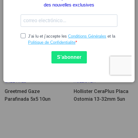
Peu d'unités
4.00
18.43
GREETMED
HOLLISTER
Greetmed Gaze
Hollister CeraPlus Placa
Parafinada 5x5 10un
Ostomia 13-32mm 5un