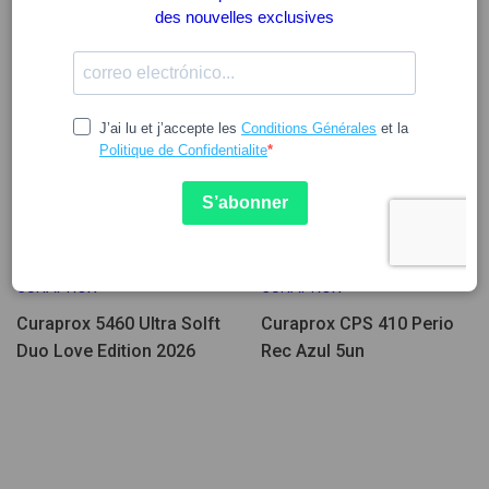
13.62
10.98
CURAPROX
CURAPROX
Curaprox 5460 Ultra Solft
Curaprox CPS 410 Perio
Duo Love Edition 2026
Rec Azul 5un