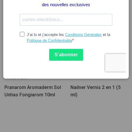
15.84
22.50
PRANAROM
Pranarom Aromaderm Sol
Nailner Vernis 2 en 1 (5
Unhas Fongiarom 10ml
ml)