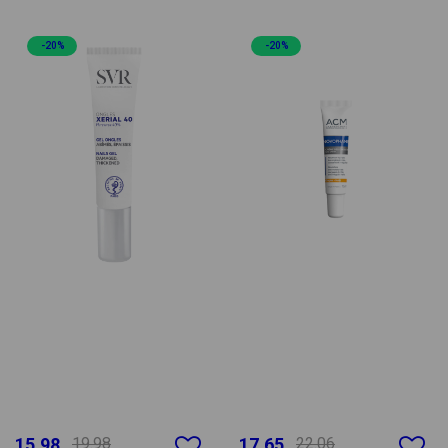
-20%
-20%
15.98
19.98
17.65
22.06