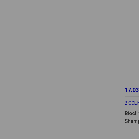
17.03
BIOCLI
Biocli
Shamp
200ml