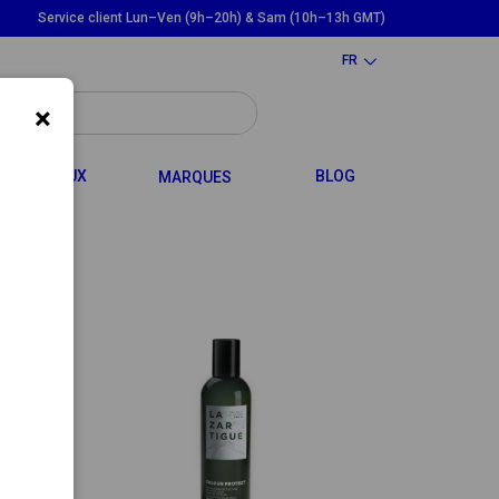
Service client Lun–Ven (9h–20h) & Sam (10h–13h GMT)
FR
×
LE DROPDOWN
TOGGLE DROPDOWN
CHEVEUX
BLOG
MARQUES