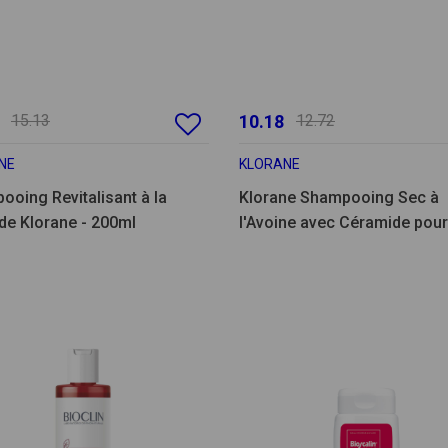
15.13
10.18
12.72
NE
KLORANE
oing Revitalisant à la
Klorane Shampooing Sec à
de Klorane - 200ml
l'Avoine avec Céramide pour
Cheveux Bruns - 150ml