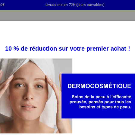
00€
Livraisons en 72H (jours ouvrables)
GGLE DROPDOWN
TOGGLE DROPDOWN
TOGGLE DROPDOWN
TOGG
SUPPLÉMENTS
SANTÉ
BÉBÉ ET MAMAN