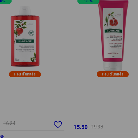
20%
-20%
Peu d'unités
Peu d'unités
16.24
15.50
19.38
NE