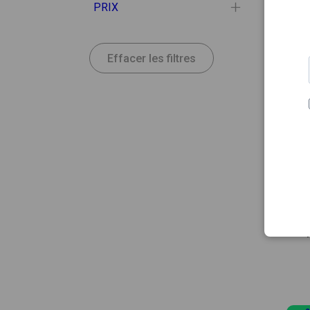
PRIX
Effacer les filtres
10.90
BIOSCA
Biosco
shamp
Coule