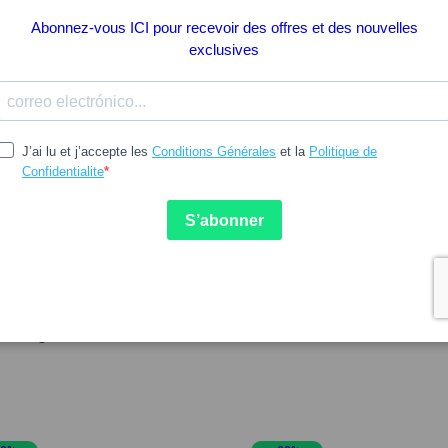
Peu d'unités
24.30
30.28
LIN
LAZARTIGUE
lin Nutri Color+ Après-
Lazartigue Après-shampooi
ooing Protecteur de
Prot Lumière/Color 150ml
ur 150ml