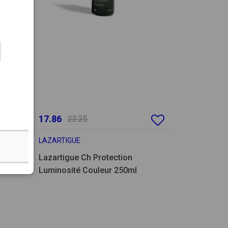
17.86
22.25
LAZARTIGUE
ng
Lazartigue Ch Protection
Luminosité Couleur 250ml