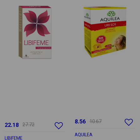
8.56
10.67
22.18
27.72
AQUILEA
LIBIFEME