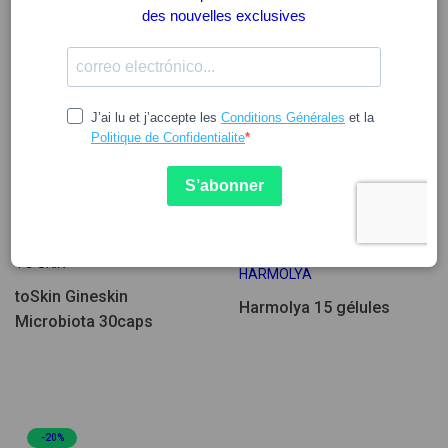
29.14
13.03
TO SKIN
HARMOLYA
toSkin Gineskin
Harmolya 15 gélules
Microbiota 30caps
-20%