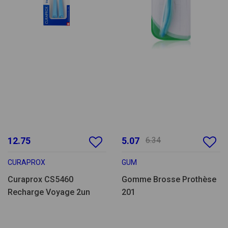
12.75
5.07
6.34
CURAPROX
GUM
Curaprox CS5460
Gomme Brosse Prothèse
Recharge Voyage 2un
201