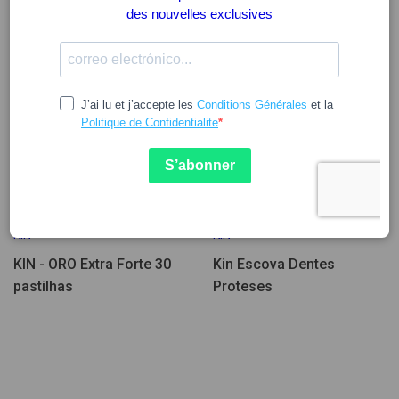
12.68
7.57
KIN
KIN
KIN - ORO Extra Forte 30
Kin Escova Dentes
pastilhas
Proteses