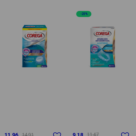
-20%
11.96
9.18
11.47
14.91