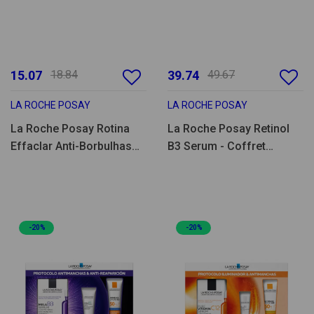
15.07
18.84
39.74
49.67
LA ROCHE POSAY
LA ROCHE POSAY
La Roche Posay Rotina
La Roche Posay Retinol
Effaclar Anti-Borbulhas
B3 Serum - Coffret
Coffret
Renovador & Anti-
manchas
-20%
-20%