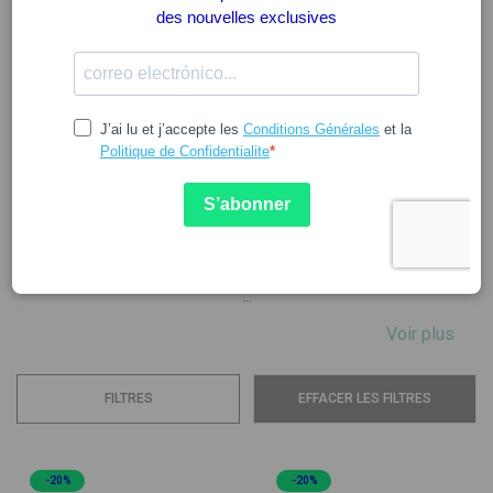
LA ROCHE POSAY
Résultat de la combinaison d'une eau thermale de source et
de l'expertise incomparable de professionnels de la peau
sensible, La Roche-Posay est une marque spécialisée
dans les cosmétiques. Elle propose des soins de
différentes gammes et pour différents types de peau,
toujours avec un accent sur les besoins de la peau
sensible.
...
Voir plus
FILTRES
EFFACER LES FILTRES
-20%
-20%