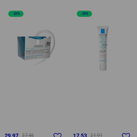
-20%
-20%
29.97
37.46
17.53
21.91