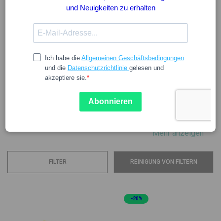
AQUILEA
Gegründet im Jahr 1978, ist es die Mission von Aquilea,
natürliche Lösungen mit aktiven Prinzipien für alle Fragen
im Zusammenhang mit dem Wohlbefinden bereitzustellen,
zugänglich für alle.
Mit der Kraft der Natur als Basis, versucht Aquilea, alle
aktuellen Bedürfnisse zu erfüllen....
Mehr anzeigen
FILTER
REINIGUNG VON FILTERN
-20%