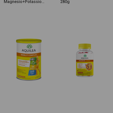
Magnesio+Potassio
280g
28comp eferv