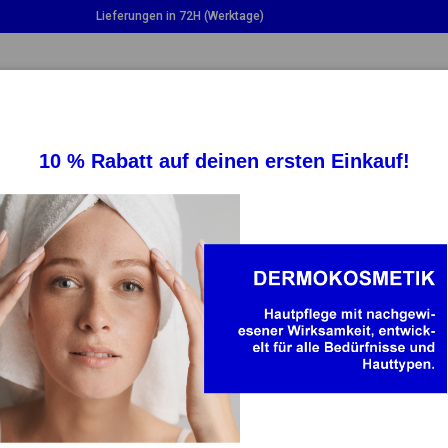
Lieferungen in 72H (Werktage)
LE DROPDOWN
TOGGLE DROPDOWN
TOGGLE DROPDO
ERGÄNZUNGEN
GESUNDHEIT
BABY U
ROCHE POSAY
gebnis der Kombination von Thermalwasser aus einer Quelle und
uten für empfindliche Haut, ist La Roche-Posay eine auf Kosmeti
produkte aus verschiedenen Linien und für verschiedene Hautty
nisse...