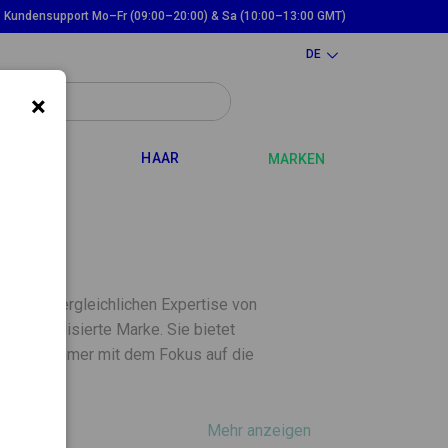
Kundensupport Mo–Fr (09:00–20:00) & Sa (10:00–13:00 GMT)
DE
×
WN
TOGGLE DROPDOWN
TOGGLE DROPDOWN
ND MAMA
HAAR
MARKEN
 der unvergleichlichen Expertise von
k spezialisierte Marke. Sie bietet
pen an, immer mit dem Fokus auf die
Mehr anzeigen