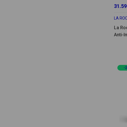
31.59
LA RO
La Ro
Anti-
Coffr
-