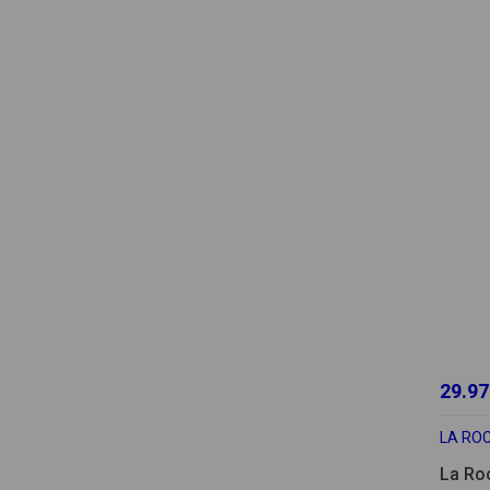
29.97
LA RO
La Ro