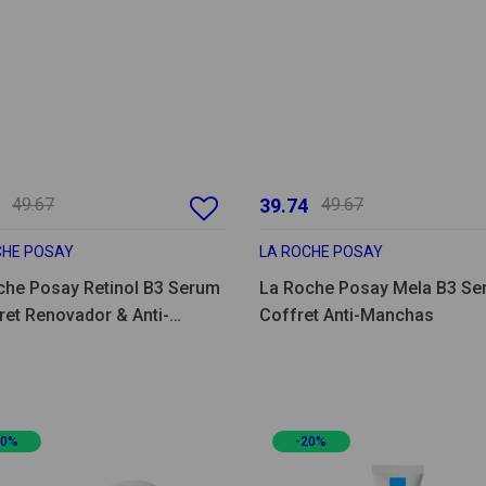
49.67
39.74
49.67
CHE POSAY
LA ROCHE POSAY
che Posay Retinol B3 Serum
La Roche Posay Mela B3 Se
ret Renovador & Anti-
Coffret Anti-Manchas
has
20%
-20%