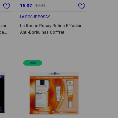
15.07
18.84
LA ROCHE POSAY
clar
La Roche Posay Rotina Effaclar
ade
Anti-Borbulhas Coffret
-20%