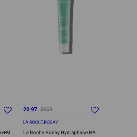
20.97
26.21
LA ROCHE POSAY
Duo+M
La Roche Posay Hydraphase HA