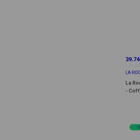
39.74
LA RO
La Ro
- Coff
manc
-