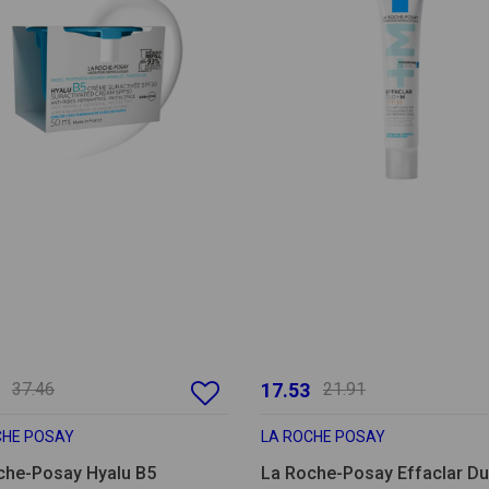
37.46
17.53
21.91
CHE POSAY
LA ROCHE POSAY
che-Posay Hyalu B5
La Roche-Posay Effaclar 