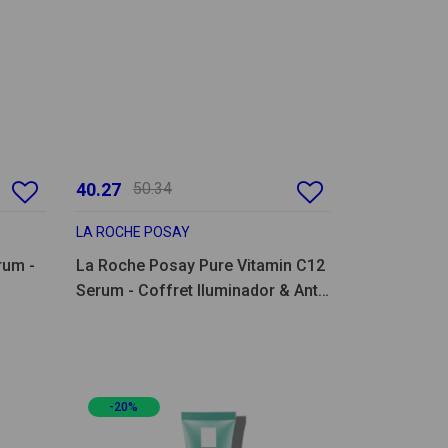
40.27
50.34
LA ROCHE POSAY
rum -
La Roche Posay Pure Vitamin C12
Serum - Coffret Iluminador & Anti-
Manchas
-20%