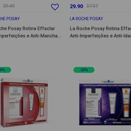
39.49
29.90
37.37
CHE POSAY
LA ROCHE POSAY
che Posay Rotina Effaclar
La Roche Posay Rotina Effa
Imperfeições e Anti-Manchas
Anti-Imperfeições e Anti-Id
et
Coffret
20%
-20%