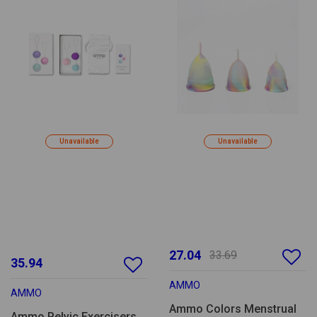
Unavailable
Unavailable
27.04
33.69
35.94
AMMO
AMMO
Ammo Colors Menstrual
Ammo Pelvic Exercisers