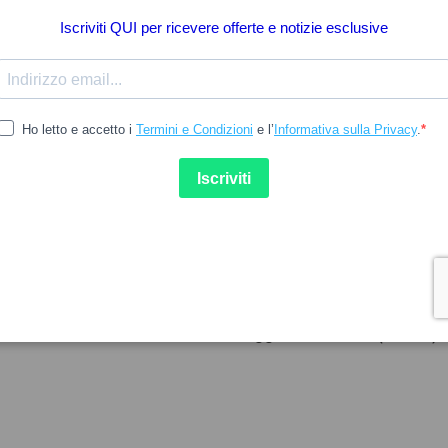
16.39
A
MEDELA
a Magic InBra Imbuto a mani
Raccoglitore di latte matern
 24 mm 2 unità
reggiseno Medela (2 unità)