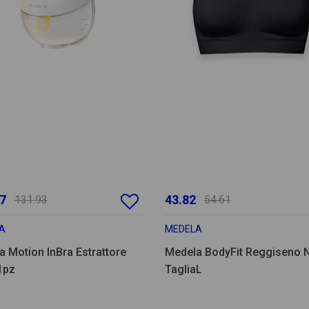
7
43.82
131.93
54.61
A
MEDELA
 Motion InBra Estrattore
Medela BodyFit Reggiseno 
1pz
TagliaL