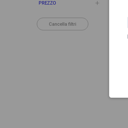
PREZZO
Cancella filtri
38.41
MEDEL
Medel
libere