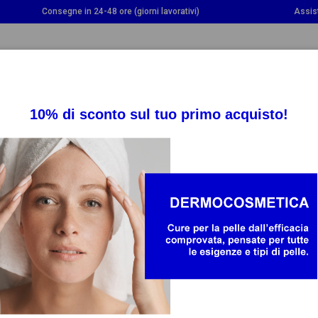
Consegne in 24-48 ore (giorni lavorativi)
Assis
OGGLE DROPDOWN
TOGGLE DROPDOWN
TOGGLE DROPDOWN
INTEGRATORI
SALUTE
BAMBINO E