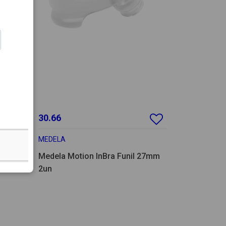
30.66
MEDELA
o da
Medela Motion InBra Funil 27mm
2un