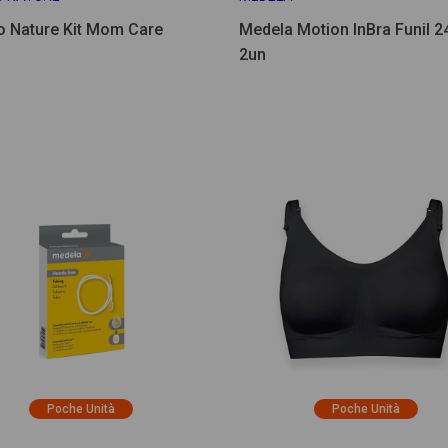
 Nature Kit Mom Care
Medela Motion InBra Funil 
2un
Poche Unità
Poche Unità