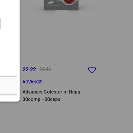
22.22
25.43
ADVANCIS
Advancis Colesterim Hepa
30comp +30caps