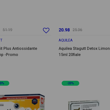
20.98
51.19
25.36
IT
AQUILEA
it Plus Antiossidante
Aquilea Stagutt Detox Limo
mp -Promo
15ml 20fiale
20%
-20%