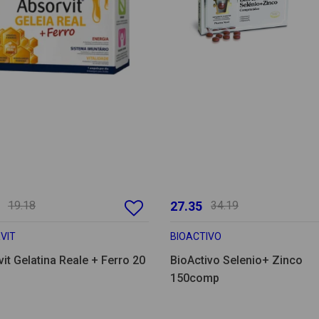
19.18
27.35
34.19
VIT
BIOACTIVO
it Gelatina Reale + Ferro 20
BioActivo Selenio+ Zinco
150comp