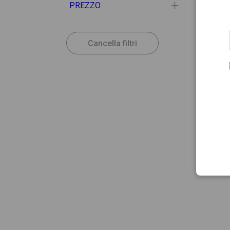
PREZZO
Cancella filtri
24.07
KITAF
Kitaf