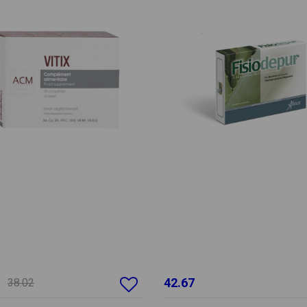
42.67
38.02