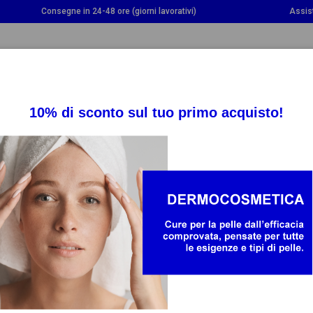
Consegne in 24-48 ore (giorni lavorativi)
Assis
OGGLE DROPDOWN
TOGGLE DROPDOWN
TOGGLE DROPDOWN
INTEGRATORI
SALUTE
BAMBINO E