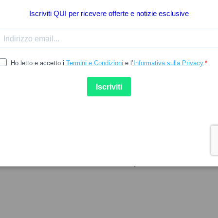
47.12
TO SKIN
LAM
toSkin Gineskin Antioxidante
lam 20Cáps
30caps