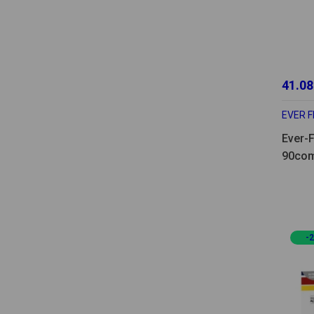
41.08
EVER F
Ever-F
90co
-