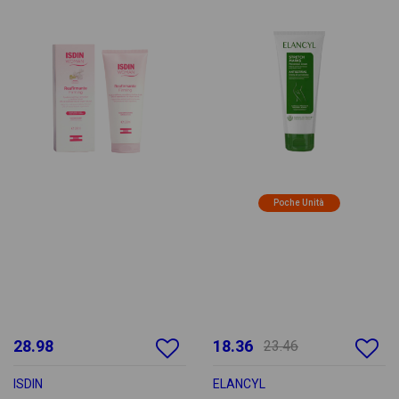
Poche Unità
28.98
18.36
23.46
ISDIN
ELANCYL