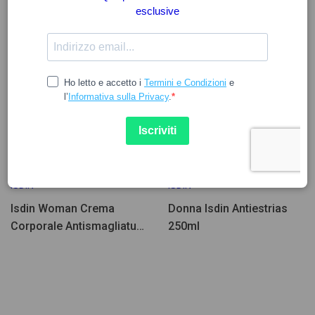
48.66
32.45
ISDIN
ISDIN
Isdin Woman Crema
Donna Isdin Antiestrias
Corporale Antismagliature
250ml
250ml 2un - Promozione