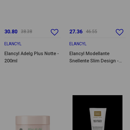
30.80
27.36
38.38
46.55
ELANCYL
ELANCYL
Elancyl Adelg Plus Notte -
Elancyl Modellante
200ml
Snellente Slim Design -
200ml