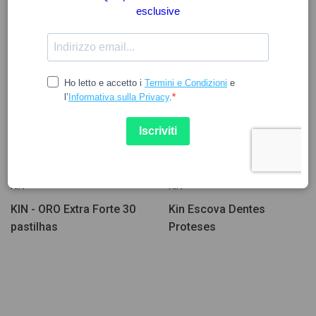
12.68
7.57
KIN
KIN
KIN - ORO Extra Forte 30
Kin Escova Dentes
pastilhas
Proteses