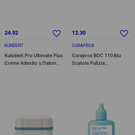
24.92
12.30
KUKIDENT
CURAPROX
Kukident Pro Ultimate Plus
Curaprox BDC 110 Blu
Creme Adesão s/Sabor
Scatola Pulizia
40g 2un-Promo
Prot/Apparecchio