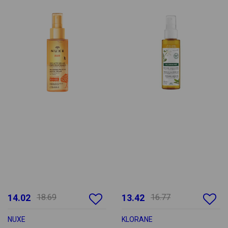
14.02
18.69
13.42
16.77
NUXE
KLORANE