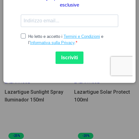
14.67
16.67
18.28
22.16
LAZARTIGUE
LAZARTIGUE
Lazartigue Sunlight Spray
Lazartigue Solar Protect
Iluminador 150ml
100ml
-25%
-20%