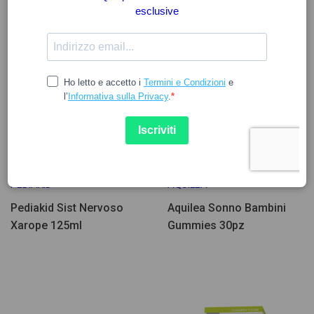
9.68
11.21
9.88
13.97
PEDIAKID
AQUILEA
Pediakid Sist Nervoso
Aquilea Sonno Bambini
Xarope 125ml
Gummies 30pz