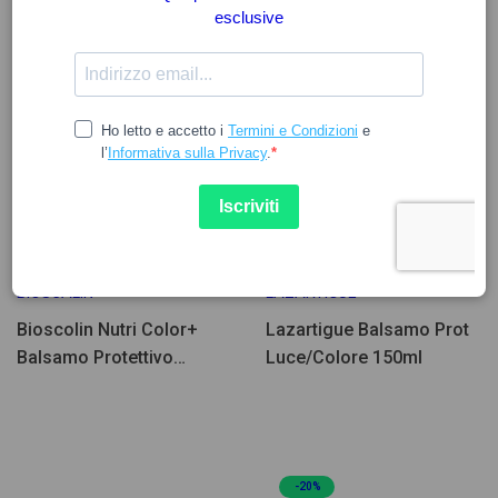
Poche Unità
10.90
24.30
30.28
BIOSCALIN
LAZARTIGUE
Bioscolin Nutri Color+
Lazartigue Balsamo Prot
Balsamo Protettivo
Luce/Colore 150ml
Colore 150ml
-20%