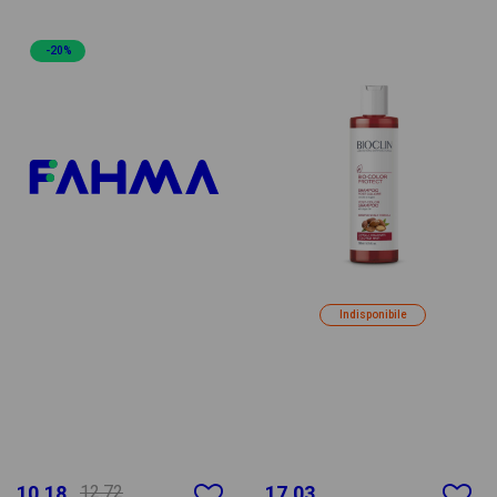
-20%
Indisponibile
10.18
12.72
17.03