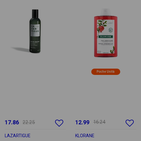
Poche Unità
17.86
12.99
16.24
22.25
LAZARTIGUE
KLORANE