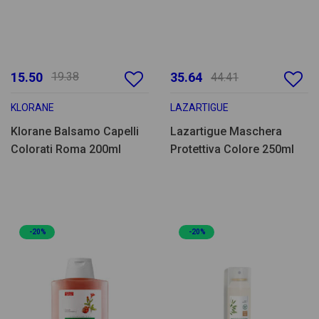
15.50
19.38
35.64
44.41
KLORANE
LAZARTIGUE
Klorane Balsamo Capelli
Lazartigue Maschera
Colorati Roma 200ml
Protettiva Colore 250ml
-20%
-20%