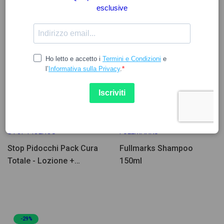
9.62
12.83
15.77
19.77
STOP PIOLHOS
FULLMARKS
Stop Pidocchi Pack Cura
Fullmarks Shampoo
Totale - Lozione +
150ml
Repellente
-29%