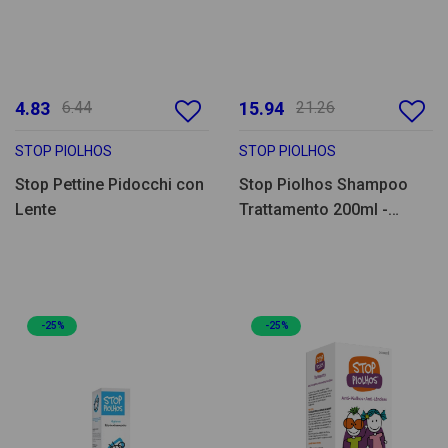
4.83
6.44
15.94
21.26
STOP PIOLHOS
STOP PIOLHOS
Stop Pettine Pidocchi con
Stop Piolhos Shampoo
Lente
Trattamento 200ml -
Promo 2un Pacco
Familiare
-25%
-25%