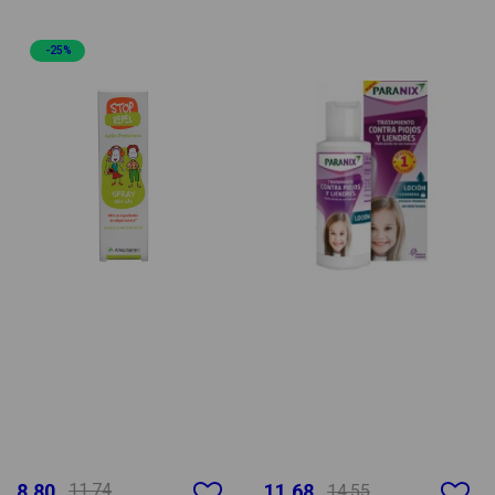
-25%
8.80
11.74
11.68
14.55