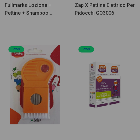
Fullmarks Lozione +
Zap X Pettine Elettrico Per
Pettine + Shampoo
Pidocchi GO3006
Trattamento - Promo
-25%
-25%