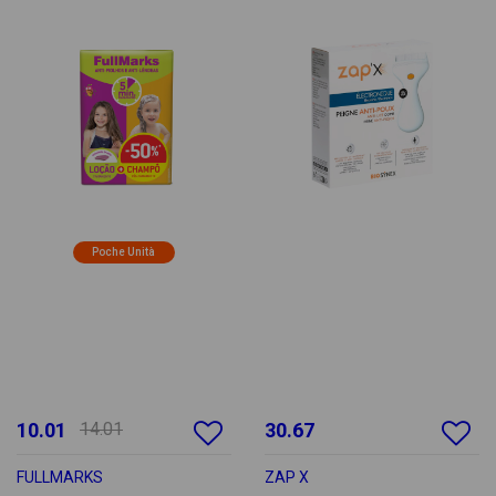
Poche Unità
10.01
14.01
30.67
FULLMARKS
ZAP X