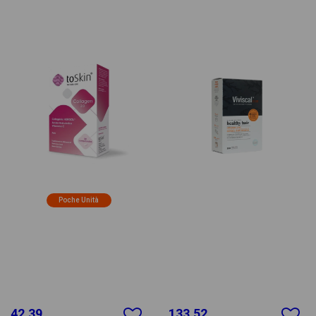
Poche Unità
42.39
133.52