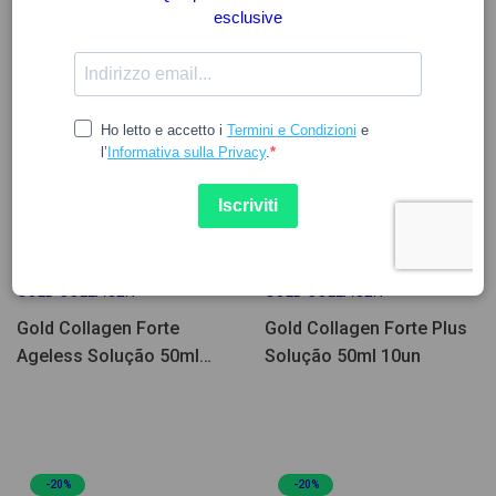
107.62
89.15
GOLD COLLAGEN
GOLD COLLAGEN
Gold Collagen Forte
Gold Collagen Forte Plus
Ageless Solução 50ml
Solução 50ml 10un
10un
-20%
-20%