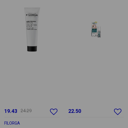
19.43
24.29
22.50
FILORGA