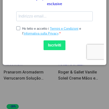
Poche Unità
16.96
6.18
PRANAROM
ROGER & GALLET
Pranarom Aromaderm
Roger & Gallet Vanille
Verrucarom Solução
Soleil Creme Mãos e
Pés/Mãos 4A+ 10ml
Unhas 30ml
-20%