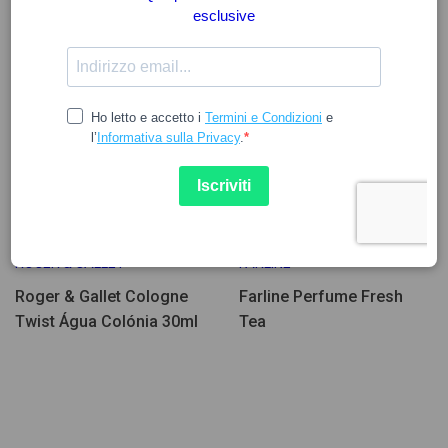
Poche Unità
Poche Unità
16.17
11.83
20.34
ROGER & GALLET
FARLINE
Roger & Gallet Cologne
Farline Perfume Fresh
Twist Água Colónia 30ml
Tea