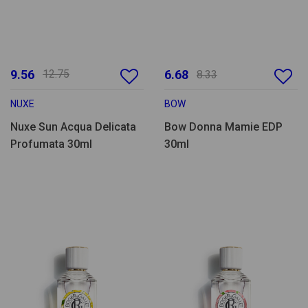
9.56
12.75
6.68
8.33
NUXE
BOW
Nuxe Sun Acqua Delicata
Bow Donna Mamie EDP
Profumata 30ml
30ml