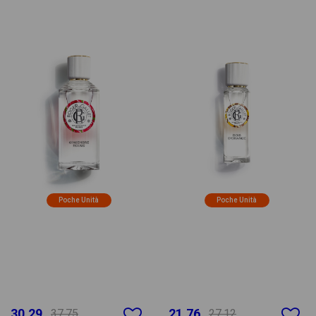
Poche Unità
Poche Unità
30.29
21.76
37.75
27.12