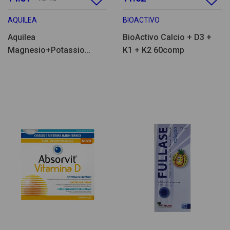
AQUILEA
BIOACTIVO
Aquilea
BioActivo Calcio + D3 +
Magnesio+Potassio
K1 + K2 60comp
28comp eferv