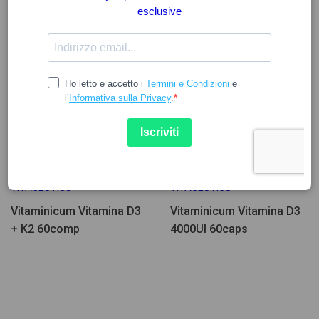
Poche Unità
Poche Unità
27.25
13.68
VITACEUTICS
VITACEUTICS
Vitaminicum Vitamina D3
Vitaminicum Vitamina D3
+ K2 60comp
4000UI 60caps