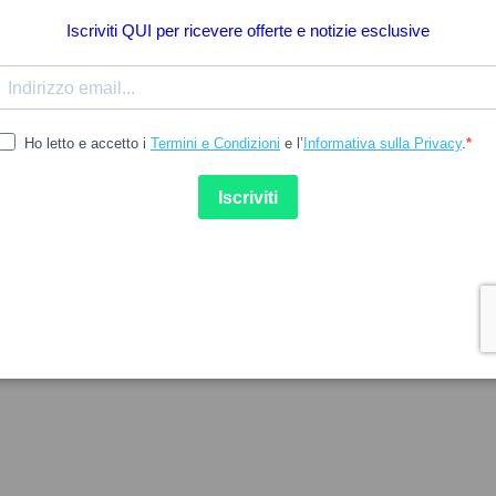
12.98
PRANAROM
ICREME
Pranarom Pranabb Gel
icreme Creme 100ml
Reconstrutivo 6M+ 15ml