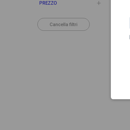
PREZZO
Cancella filtri
15.84
CANAB
Canab