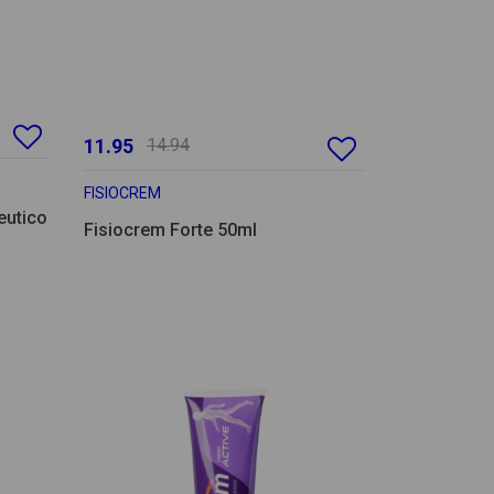
11.95
14.94
FISIOCREM
eutico
Fisiocrem Forte 50ml