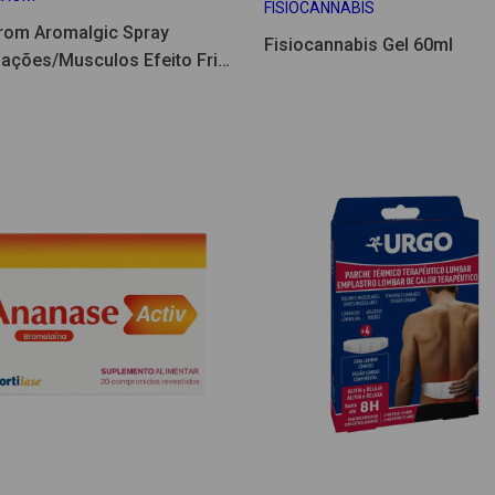
FISIOCANNABIS
rom Aromalgic Spray
Fisiocannabis Gel 60ml
lações/Musculos Efeito Frio