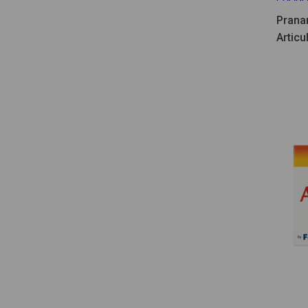
Prana
Articu
75ml