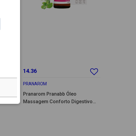
14.36
PRANAROM
Pranarom Pranabb Óleo
Massagem Conforto Digestivo
30ml