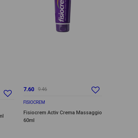
7.60
9.46
FISIOCREM
Fisiocrem Activ Crema Massaggio
ml
60ml