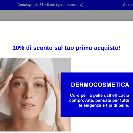
Consegne in 24-48 ore (giorni lavorativi)
Assis
OGGLE DROPDOWN
TOGGLE DROPDOWN
TOGGLE DROPDOWN
INTEGRATORI
SALUTE
BAMBINO E