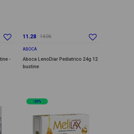
11.28
14.06
ABOCA
ine -
Aboca LenoDiar Pediatrico 24g 12
bustine
-20%