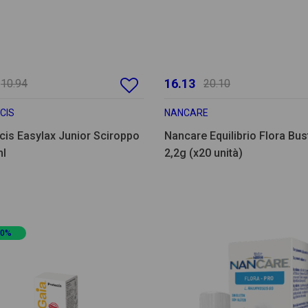
16.13
10.94
20.10
CIS
NANCARE
cis Easylax Junior Sciroppo
Nancare Equilibrio Flora Bust
ml
2,2g (x20 unità)
20%