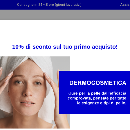
Consegne in 24-48 ore (giorni lavorativi)
Assis
OGGLE DROPDOWN
TOGGLE DROPDOWN
TOGGLE DROPDOWN
INTEGRATORI
SALUTE
BAMBINO E