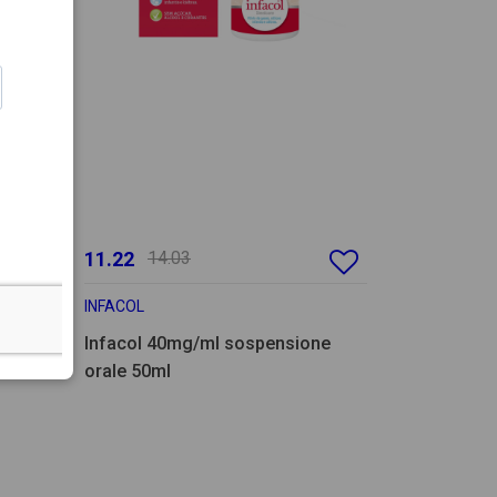
11.22
14.03
INFACOL
Infacol 40mg/ml sospensione
8ml
orale 50ml