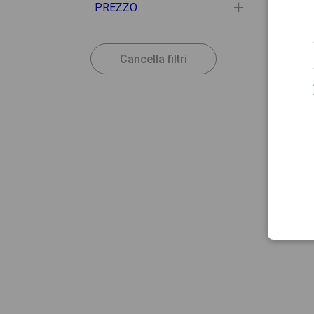
PREZZO
Cancella filtri
14.36
COLIMI
Colimi