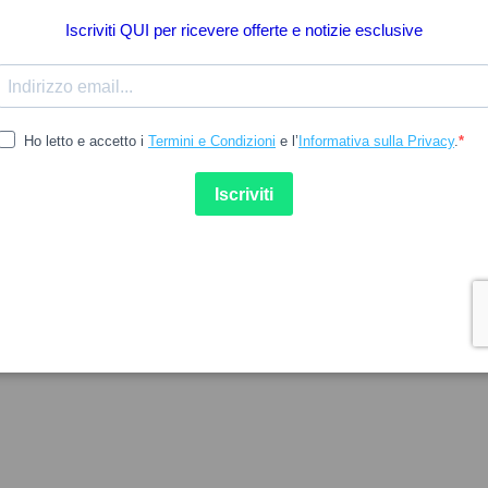
16.16
17.54
20.72
L
PEDIAKID
l Triplus Solução Oral 30ml
Pediakid Colici Bebe Gotas 