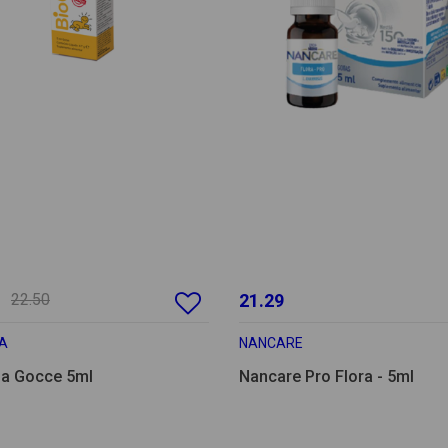
22.50
21.29
IA
NANCARE
ia Gocce 5ml
Nancare Pro Flora - 5ml