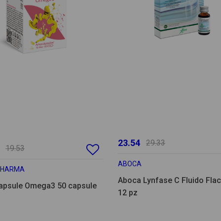
23.54
29.33
19.53
ABOCA
PHARMA
Aboca Lynfase C Fluido Fla
apsule Omega3 50 capsule
12 pz