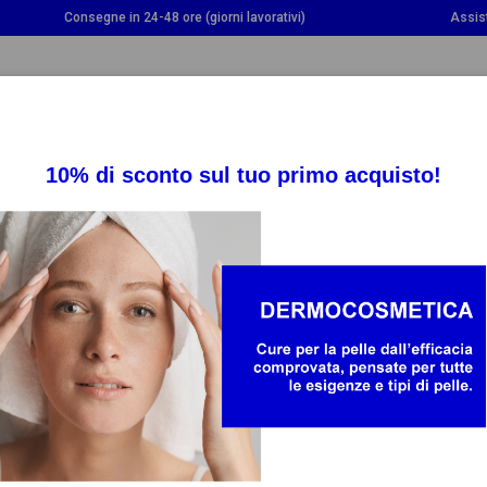
Consegne in 24-48 ore (giorni lavorativi)
Assis
OGGLE DROPDOWN
TOGGLE DROPDOWN
TOGGLE DROPDOWN
INTEGRATORI
SALUTE
BAMBINO E