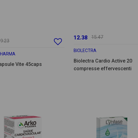
12.38
15.47
9.23
BIOLECTRA
PHARMA
Biolectra Cardio Active 20
apsule Vite 45caps
compresse effervescenti