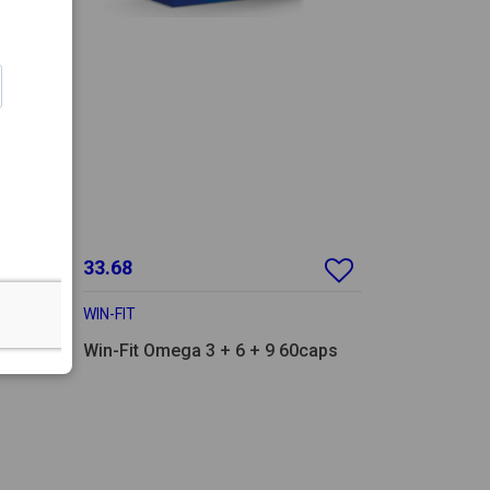
33.68
WIN-FIT
Win-Fit Omega 3 + 6 + 9 60caps