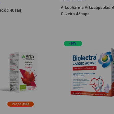
A
Arkopharma Arkocapsulas B
ecod 40saq
Oliveira 45caps
-20%
Poche Unità