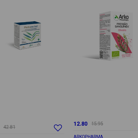
12.80
15.95
42.81
ARKOPHARMA