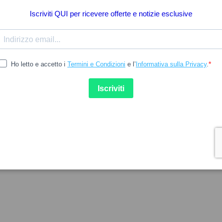
26.49
TIVO
LEVEFORM
tivo K-Pearls 60caps
Leveform 60comp