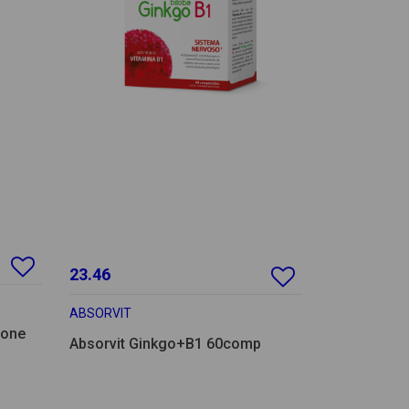
23.46
ABSORVIT
cone
Absorvit Ginkgo+B1 60comp