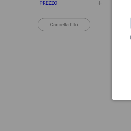
PREZZO
Cancella filtri
26.47
BIOAC
BioAc