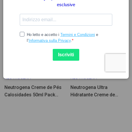
10.08
9.68
12.89
12.05
NEUTROGENA
NEUTROGENA
Neutrogena Creme de Pés
Neutrogena Ultra
Calosidades 50ml Pack
Hidratante Creme de
2un
Pés/Calcanhares 100ml
Pack Duplo