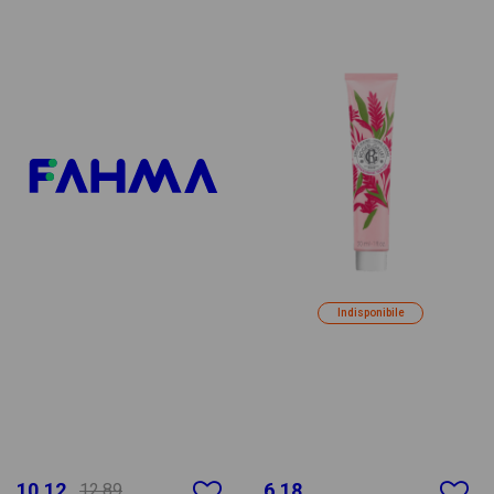
Indisponibile
10.12
6.18
12.89