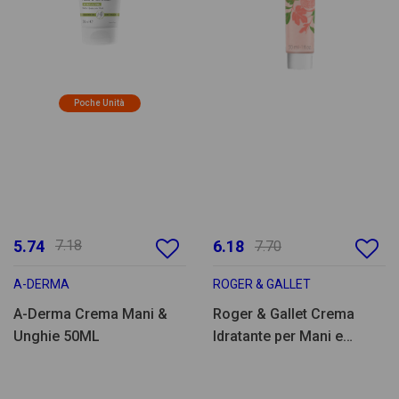
Poche Unità
5.74
7.18
6.18
7.70
A-DERMA
ROGER & GALLET
A-Derma Crema Mani &
Roger & Gallet Crema
Unghie 50ML
Idratante per Mani e
Unghie Fleur Figuier -
30ml