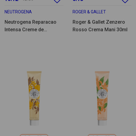
NEUTROGENA
ROGER & GALLET
Neutrogena Reparacao
Roger & Gallet Zenzero
Intensa Creme de
Rosso Crema Mani 30ml
Pés/Calcanhares 50ml
Pack Duplo