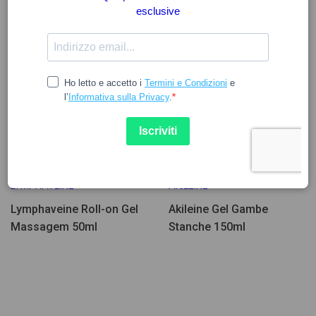
21.29
11.97
18.64
LYMPHAVEINE
AKILEINE
Lymphaveine Roll-on Gel
Akileine Gel Gambe
Massagem 50ml
Stanche 150ml