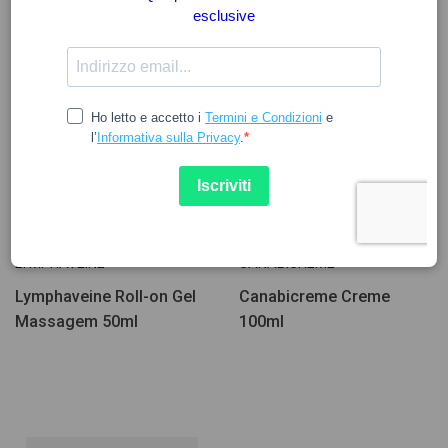
21.29
15.84
LYMPHAVEINE
CANABICREME
Lymphaveine Roll-on Gel
Canabicreme Creme
Massagem 50ml
100ml