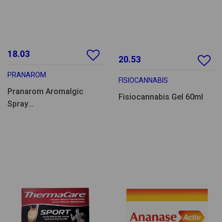
18.03
20.53
PRANAROM
FISIOCANNABIS
Pranarom Aromalgic
Fisiocannabis Gel 60ml
Spray
Articulações/Musculos
Efeito Frio 75ml