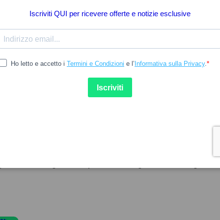
19.62
ENT
KUKIDENT
ent Pro Plus Firmeza ao
Kukident Pro Plus Firmeza
gar s/Sabor 40g Pack Duplo
Mastigar s/ sabor 57g