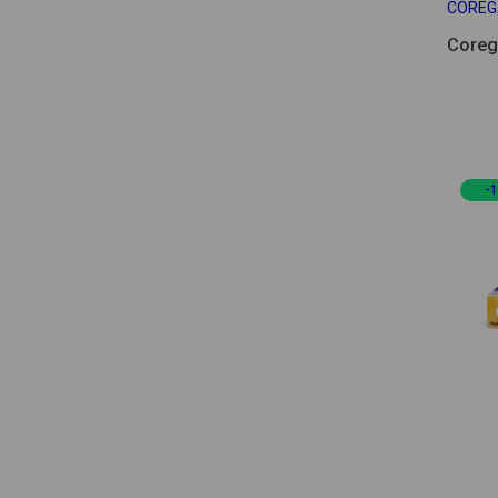
COREG
Coreg
-