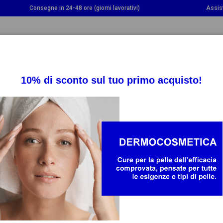
Consegne in 24-48 ore (giorni lavorativi)
Assis
OGGLE DROPDOWN
TOGGLE DROPDOWN
TOGGLE DROPDOWN
INTEGRATORI
SALUTE
BAMBINO E