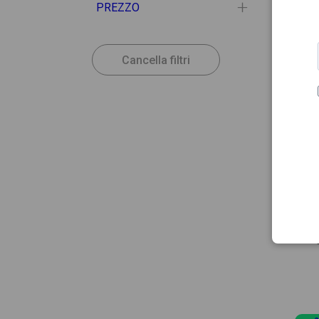
PREZZO
Cancella filtri
22.84
KUKID
Kukid
Masti