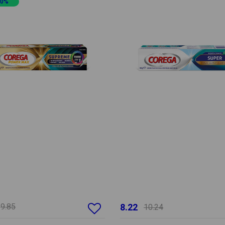
20%
9.85
8.22
10.24