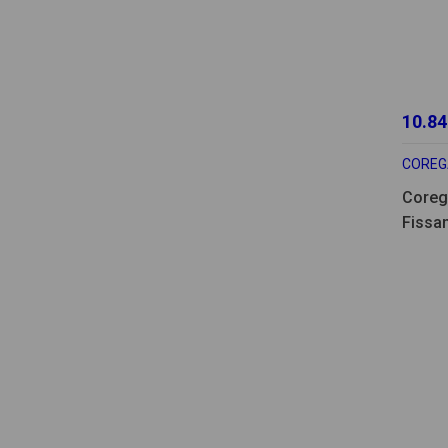
10.84
COREG
Coreg
Fissan
70g