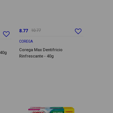
8.77
10.77
COREGA
Corega Max Dentifricio
 40g
Rinfrescante - 40g