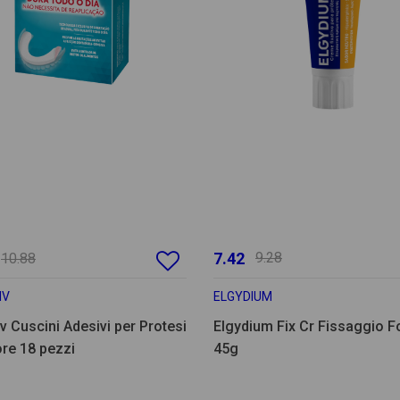
7.42
9.28
10.88
IV
ELGYDIUM
v Cuscini Adesivi per Protesi
Elgydium Fix Cr Fissaggio F
ore 18 pezzi
45g