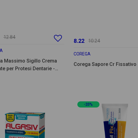
12.84
8.22
10.24
A
COREGA
a Massimo Sigillo Crema
Corega Sapore Cr Fissativo
te per Protesi Dentarie -
-20%