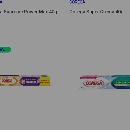
A
COREGA
a Supreme Power Max 40g
Corega Super Crema 40g
16%