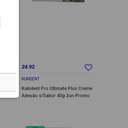
24.92
KUKIDENT
Kukident Pro Ultimate Plus Creme
Adesão s/Sabor 40g 2un-Promo