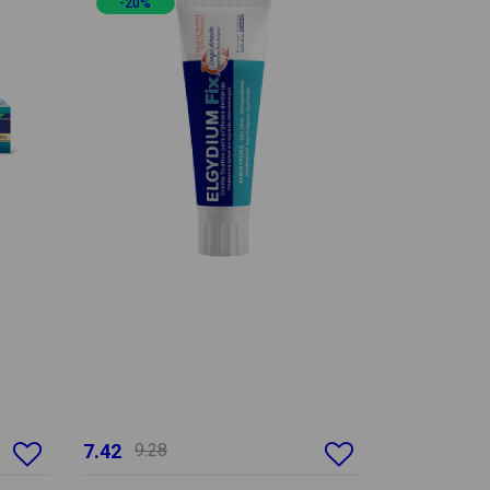
-20%
7.42
9.28