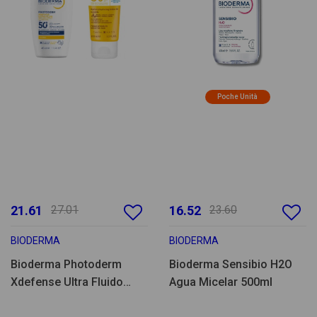
Poche Unità
21.61
27.01
16.52
23.60
BIODERMA
BIODERMA
Bioderma Photoderm
Bioderma Sensibio H2O
Xdefense Ultra Fluido
Agua Micelar 500ml
SPF50 + Leite 100ml