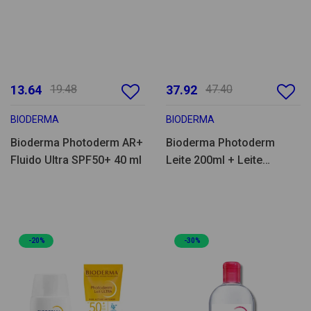
13.64
19.48
37.92
47.40
BIODERMA
BIODERMA
Bioderma Photoderm AR+
Bioderma Photoderm
Fluido Ultra SPF50+ 40 ml
Leite 200ml + Leite
Pediatrico SPF50+ 100ml
-20%
-30%