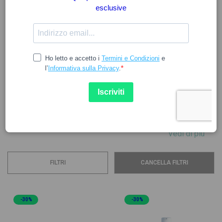
BIODERMA
Rendere la pelle sana accessibile a tutti è l'obiettivo di
BIODERMA.
Sulla base di questa filosofia, il marchio ha creato diverse
linee di prodotti adatte a tutte le età e tipi di pelle. I prodotti
BIODERMA sono formulati per mantenere la pelle sana e
trattare efficacemente alcune condizioni, come la...
Vedi di più
FILTRI
CANCELLA FILTRI
-30%
-30%