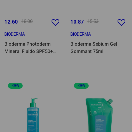
12.60
18.00
10.87
15.53
BIODERMA
BIODERMA
Bioderma Photoderm
Bioderma Sebium Gel
Mineral Fluido SPF50+
Gommant 75ml
75g
-30%
-30%