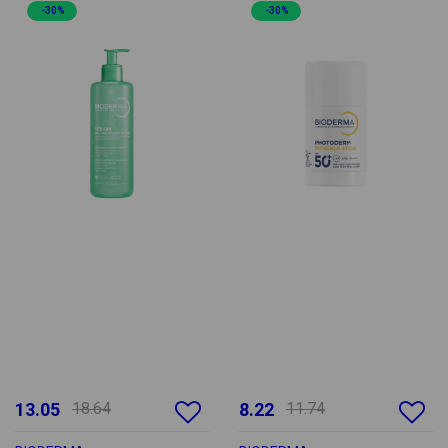
-30%
-30%
13.05
18.64
8.22
11.74