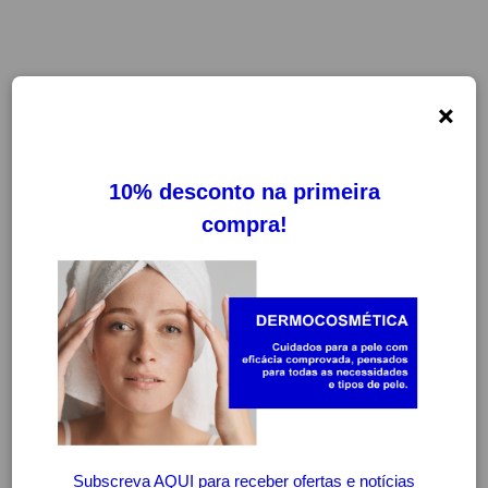
×
-30%