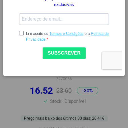
AVÈNE
AVÈNE SUNSIMED PIGMENT
80 ML
7270066
16.52
23.60
-30%
Stock:
Disponível
Preço mais baixo dos últimos 30 dias: 20.41€