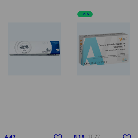
-20%
4.47
8.18
10.22