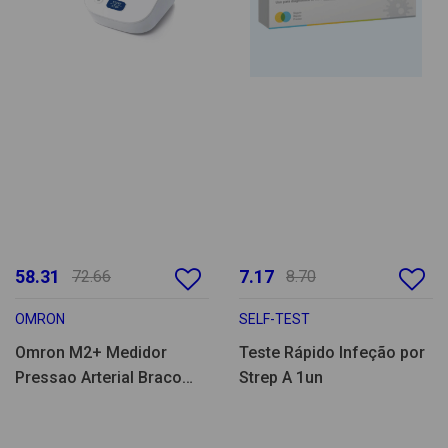
58.31
7.17
72.66
8.70
OMRON
SELF-TEST
Omron M2+ Medidor
Teste Rápido Infeção por
Pressao Arterial Braco
Strep A 1un
(HEM7188LE)