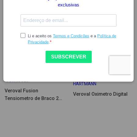
50.56
12.62
HARTMANN
HARTMANN
Veroval Fusion
Veroval Oximetro Digital
Tensiometro de Braco 22-
42cm